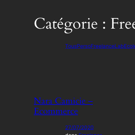
Catégorie :
Fre
Tous
Perso
Freelance
Lab
Ecol
Nara Camicie –
Ecommerce
27/07/2020