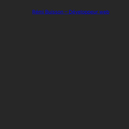
Aller
Rémi Buisson – Développeur web
au
contenu