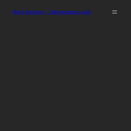
Aller
Rémi Buisson – Développeur web
au
contenu